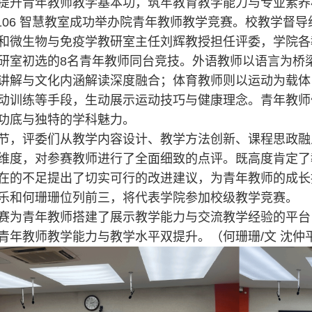
提升青年教师教学基本功，筑牢教育教学能力与专业素养根基
1106 智慧教室成功举办院青年教师教学竞赛。校教学督
和微生物与免疫学教研室主任刘辉教授担任评委，学院各
研室初选的8名青年教师同台竞技。外语教师以语言为桥
讲解与文化内涵解读深度融合；体育教师则以运动为载体
动训练等手段，生动展示运动技巧与健康理念。青年教师
功底与独特的学科魅力。
节，评委们从教学内容设计、教学方法创新、课程思政融
维度，对参赛教师进行了全面细致的点评。既高度肯定了
在的不足提出了切实可行的改进建议，为青年教师的成长
乐和何珊珊位列前三，将代表学院参加校级教学竞赛。
赛为青年教师搭建了展示教学能力与交流教学经验的平台
青年教师教学能力与教学水平双提升。（何珊珊/文 沈仲平